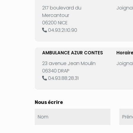
217 boulevard du
Joignab
Mercantour
06200 NICE
04.93.21.10.90
AMBULANCE AZUR CONTES
Horair
23 avenue Jean Moulin
Joignab
06340 DRAP
04.93.88.28.31
Nous écrire
Nom
Pré