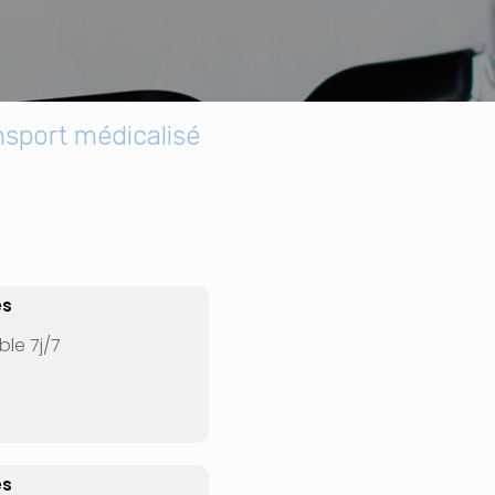
sport médicalisé
es
le 7j/7
es