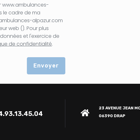
 par www.ambulances-
s le cadre de ma
w.ambulances-alpazur.com
eur web (). Pour plus
 données et l'exercice de
ique de confidentialité
.
Envoyer
23 AVENUE JEAN M
.93.13.45.04
06390 DRAP